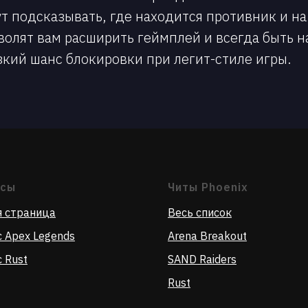
 подсказывать, где находится противник и на 
волят вам расширить геймплей и всегда быть н
зкий шанс блокировки при легит-стиле игры.
осы
Читы Phoenix
я страница
Весь список
 Apex Legends
Arena Breakout
 Rust
SAND Raiders
Rust