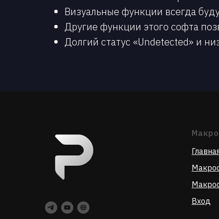
Визуальные функции всегда будут
Другие функции этого софта поз
Долгий статус «Undetected» и ни
Макр
Главна
Макрос
Макрос
Вход