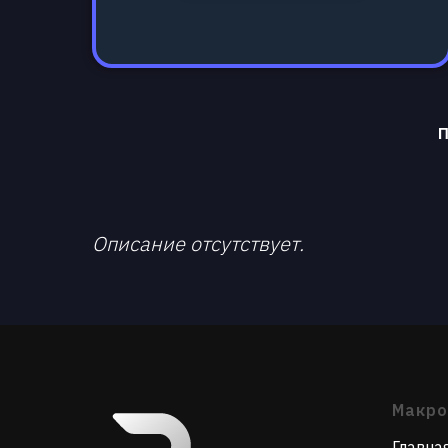
П
Описание отсутствует.
Макр
Главна