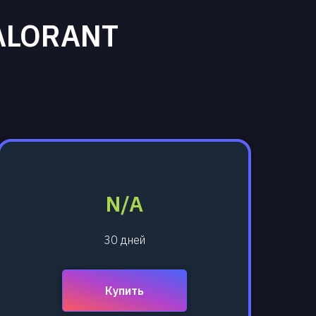
ALORANT
N/A
30 дней
Купить