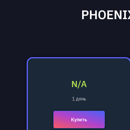
PHOENI
N/A
1 день
Купить